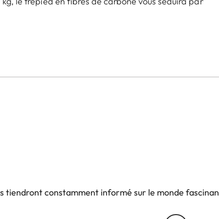
kg, le trépied en fibres de carbone vous séduira par
tule vidéo particulièrement fluide réalisée en
cis et doux, ainsi que d’une stabilité maximale. Le
n particulièrement intuitif facilite le montage et le
r le terrain. Grâce au design ARCA-SWISS, le plateau
t inutile. La longue-vue se fixe directement et
 aux Leica Televid. Le manche raccourci améliore
n supplémentaire apporte encore plus de flexibilité
tre technologie, confort et fiabilité à la perfection.
us tiendront constamment informé sur le monde fascinan