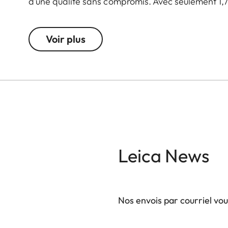
d’une qualité sans compromis. Avec seulement 1,7 
sa robustesse malgré un poids très contenu. La ro
aluminium anodisé, est garante de mouvements pré
Voir plus
système de verrouillage des 3 segments par rotatio
démontage rapide – idéal pour une utilisation su
adaptateur inesthétique et facile à perdre, devien
efficacement sur le trépied, via le sabot intégré
l’ergonomie, tandis qu’un plateau de compensatio
durant l’observation et la digiscopie. Ce kit concen
Leica News
Nos envois par courriel vo