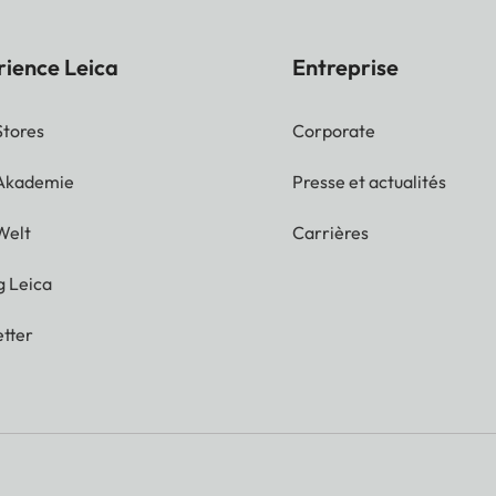
rience Leica
Entreprise
Stores
Corporate
 Akademie
Presse et actualités
Welt
Carrières
g Leica
tter