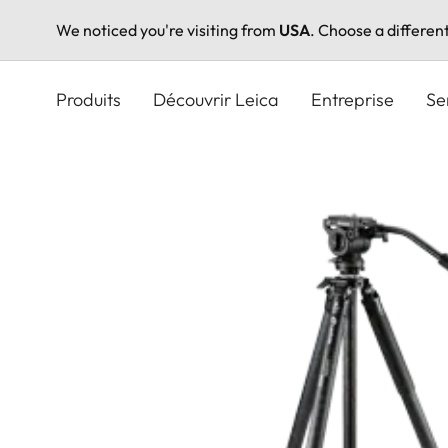
We noticed you're visiting from
USA
. Choose a differen
Aller
au
Produits
Découvrir Leica
Entreprise
Se
contenu
principal