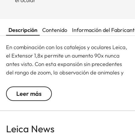
el ocular
Descripción
Contenido
Información del Fabrican
En combinación con los catalejos y oculares Leica,
el Extensor 1,8x permite un aumento 90x nunca
antes visto. Con esta expansión sin precedentes
del rango de zoom, la observación de animales y
paisajes, así como la observación astronómica y el
digiscoping, se vuelven un placer aún mayor. El
Leer más
bloqueo automático integrado en el conector de la
bayoneta permite que el Extensor 1,8x se acople
de forma fácil y rápida entre el catalejo y el ocular.
Los elementos funcionales con revestimiento de
Leica News
goma y el cómodo ocular ofrecen un agarre