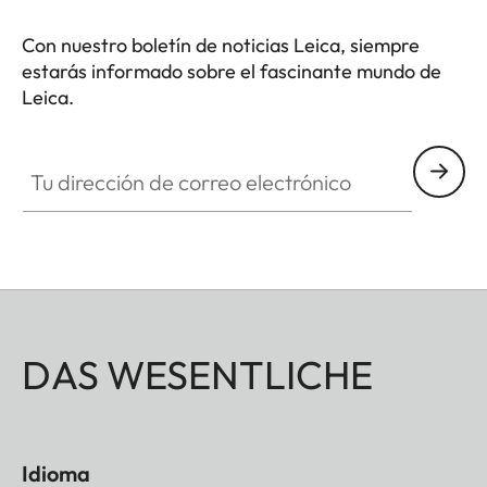
excelente y unas agradables condiciones para la
Con nuestro boletín de noticias Leica, siempre
observación. El manejo del ocular sigue siendo
estarás informado sobre el fascinante mundo de
preciso incluso si se maneja con guantes.
Leica.
Tu dirección de correo electrónico
DAS WESENTLICHE
Idioma