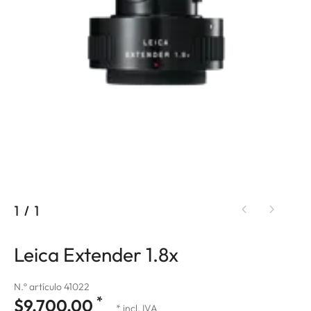
1
/
1
Leica Extender 1.8x
N.º artículo 41022
*
$9,700.00
* incl. IVA