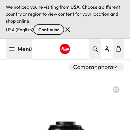
We noticed you're visiting from
USA
. Choose a different
country or region to view content for your location and
shop online.
USA (English)
Continuar
Pasar
Menú
al
contenido
Leica logo - Home
principal
Comprar ahora