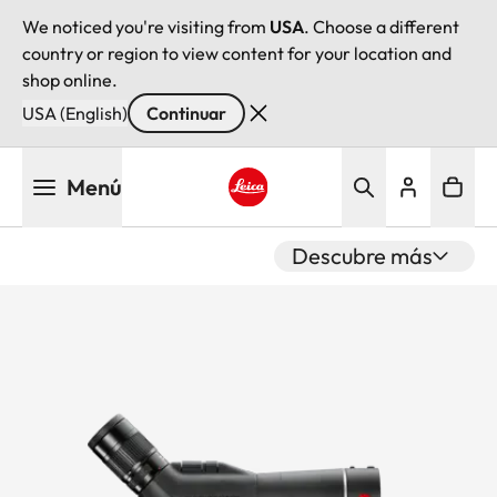
We noticed you're visiting from
USA
. Choose a different
country or region to view content for your location and
shop online.
USA (English)
Continuar
Pasar
Menú
al
contenido
Leica logo - Home
principal
Descubre más