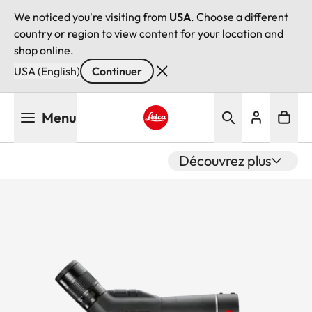
We noticed you're visiting from
USA
. Choose a different
country or region to view content for your location and
shop online.
USA (English)
Continuer
Aller
Menu
au
contenu
Leica logo - Home
principal
Découvrez plus