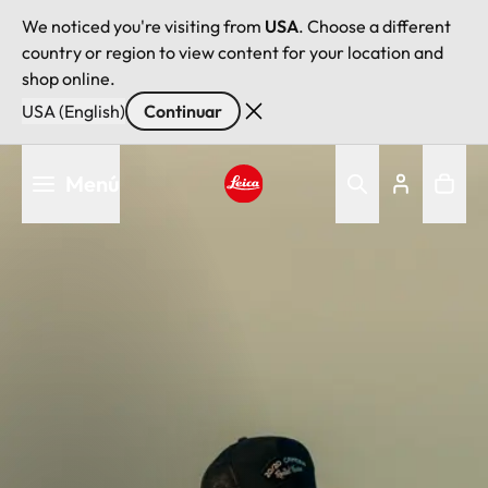
We noticed you're visiting from
USA
. Choose a different
country or region to view content for your location and
shop online.
USA (English)
Continuar
Pasar
Menú
al
contenido
Leica logo - Home
principal