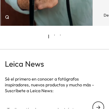
De
Q
Leica News
Sé el primero en conocer a fotógrafos
inspiradores, nuevos productos y mucho más -
Suscríbete a Leica News:
WIL002
Tu dirección de correo electrónico