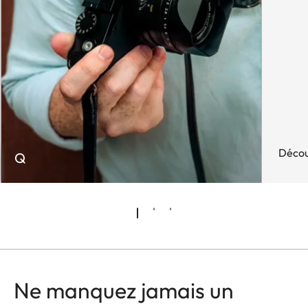
Décou
Q
Ne manquez jamais un