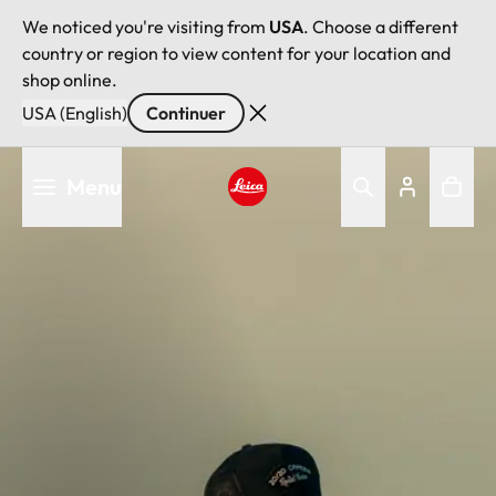
We noticed you're visiting from
USA
. Choose a different
country or region to view content for your location and
shop online.
USA (English)
Continuer
Aller
Menu
au
contenu
Leica logo - Home
principal