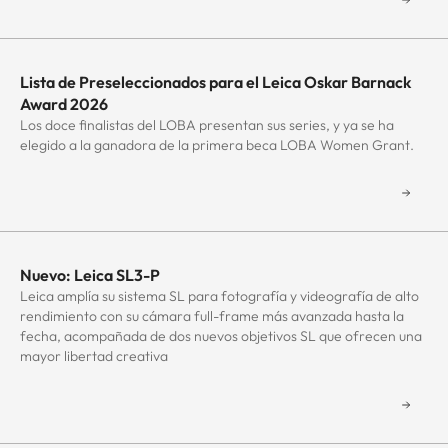
and
and
select
select
a
a
date.
date.
Lista de Preseleccionados para el Leica Oskar Barnack
Award 2026
Press
Press
Los doce finalistas del LOBA presentan sus series, y ya se ha
the
the
elegido a la ganadora de la primera beca LOBA Women Grant.
question
question
mark
mark
key
key
to
to
get
get
the
the
Nuevo: Leica SL3-P
keyboard
keyboard
Leica amplía su sistema SL para fotografía y videografía de alto
rendimiento con su cámara full-frame más avanzada hasta la
shortcuts
shortcuts
fecha, acompañada de dos nuevos objetivos SL que ofrecen una
for
for
mayor libertad creativa
changing
changing
dates.
dates.