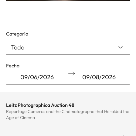
Categoría
Filter
Fecha
by
start
and
Navigate
Navigate
end
forward
backward
date
to
to
Leitz Photographica Auction 48
Min
interact
interact
Reportage Cameras and the Cinématographe that Heralded the
with
with
Age of Cinema
the
the
calendar
calendar
Max