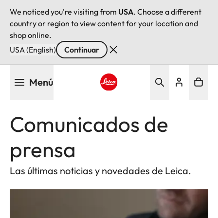
We noticed you're visiting from
USA
. Choose a different
country or region to view content for your location and
shop online.
USA (English)
Continuar
Pasar
Menú
al
contenido
Leica logo - Home
principal
Comunicados de
prensa
Las últimas noticias y novedades de Leica.