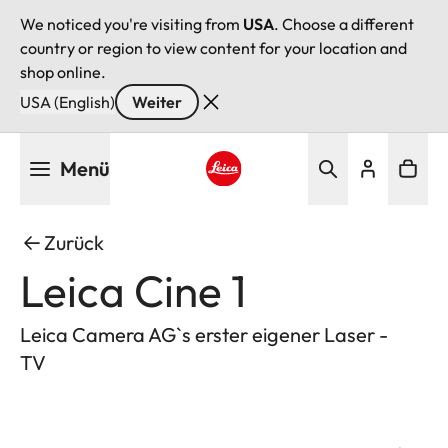
We noticed you're visiting from
USA
. Choose a different
country or region to view content for your location and
shop online.
USA (English)
Weiter
Direkt
Menü
zum
Inhalt
Leica logo - Home
Zurück
Leica Cine 1
Leica Camera AG`s erster eigener Laser -
TV