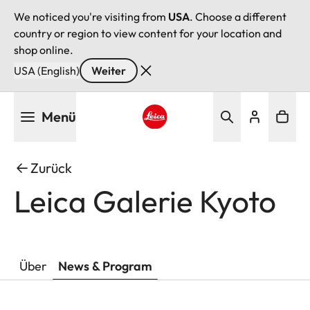
We noticed you're visiting from
USA
. Choose a different
country or region to view content for your location and
shop online.
USA (English)
Weiter
Direkt
Menü
zum
Inhalt
Leica logo - Home
Zurück
Leica Galerie Kyoto
Über
News & Program