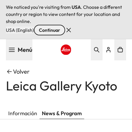
We noticed you're visiting from
USA
. Choose a different
country or region to view content for your location and
shop online.
USA (English)
Continuar
Pasar
Menú
al
contenido
Leica logo - Home
principal
Volver
Leica Gallery Kyoto
Información
News & Program