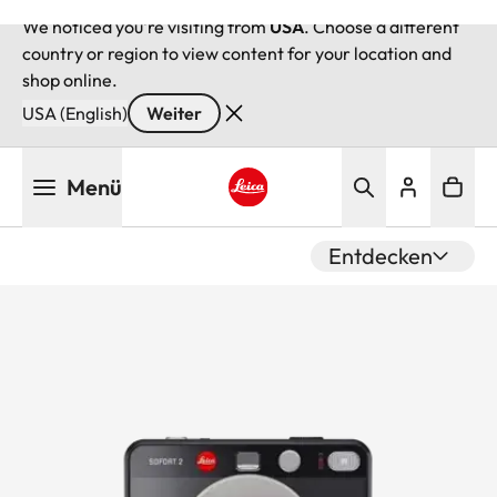
We noticed you're visiting from
USA
. Choose a different
country or region to view content for your location and
shop online.
USA (English)
Weiter
Direkt
Menü
zum
Inhalt
Leica logo - Home
Entdecken