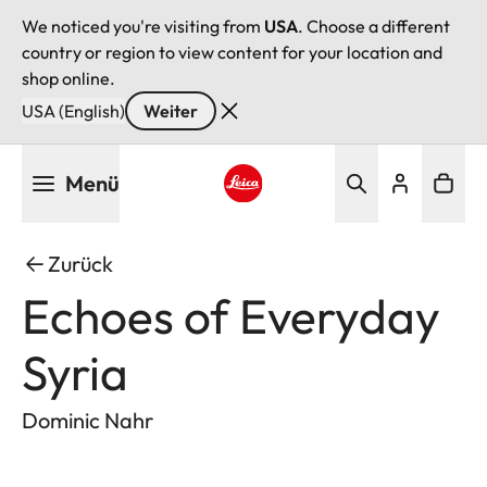
We noticed you're visiting from
USA
. Choose a different
country or region to view content for your location and
shop online.
USA (English)
Weiter
Direkt
Menü
zum
Inhalt
Leica logo - Home
Zurück
Echoes of Everyday
Syria
Dominic Nahr