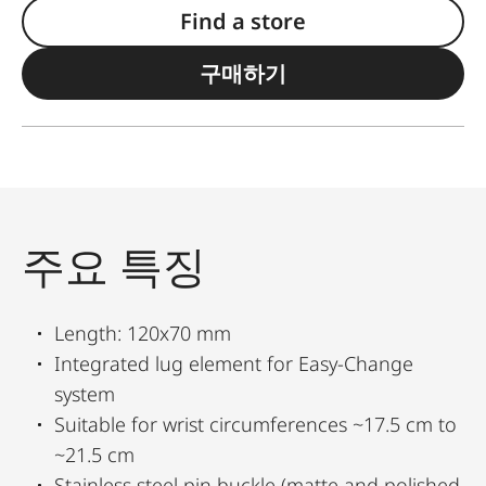
Find a store
구매하기
주요 특징
Length: 120x70 mm
Integrated lug element for Easy-Change
system
Suitable for wrist circumferences ~17.5 cm to
~21.5 cm
Stainless steel pin buckle (matte and polished