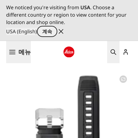
We noticed you're visiting from
USA
. Choose a
different country or region to view content for your
location and shop online.
USA (English)
계속
주
메뉴
요
콘
Leica logo - Home
텐
츠
로
건
너
뛰
기