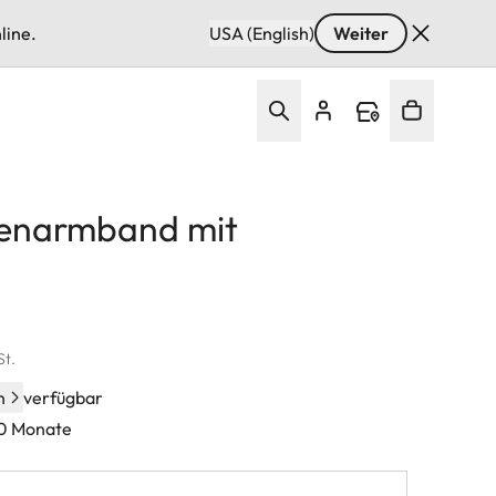
line.
USA (English)
Weiter
enarmband mit
St.
n
verfügbar
60 Monate