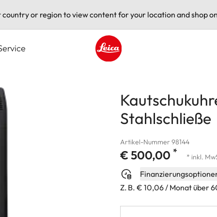
t country or region to view content for your location and shop on
Service
Leica logo - Home
Kautschukuhr
Stahlschließe
Artikel-Nummer 98144
*
€ 500,00
* inkl. Mw
Finanzierungsoptione
Z. B. € 10,06 / Monat über 