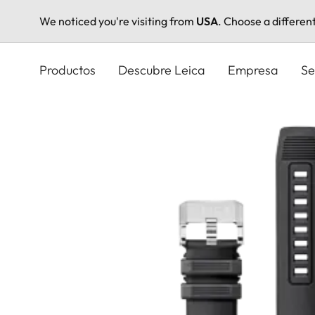
We noticed you're visiting from
USA
. Choose a differen
Pasar
al
Productos
Descubre Leica
Empresa
Se
contenido
principal