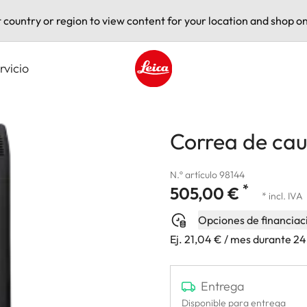
t country or region to view content for your location and shop on
rvicio
Leica logo - Home
Correa de cau
N.º artículo 98144
*
505,00 €
* incl. IVA
Opciones de financiac
Ej. 21,04 € / mes durante 2
Entrega
Disponible para entrega