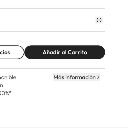
cios
Añadir al Carrito
ponible
Más información
in
,00%*