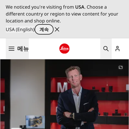
We noticed you're visiting from
USA
. Choose a
different country or region to view content for your
location and shop online.
USA (English)
계속
주
메뉴
요
콘
Leica logo - Home
텐
츠
로
건
너
뛰
기