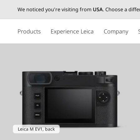
We noticed you're visiting from
USA
. Choose a diff
주
요
Products
Experience Leica
Company
콘
텐
츠
로
건
너
뛰
기
Leica M EV1, back