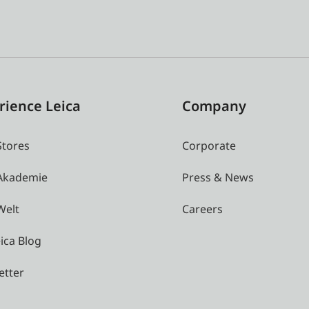
rience Leica
Company
Stores
Corporate
 Akademie
Press & News
Welt
Careers
ica Blog
etter