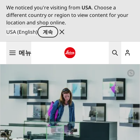
We noticed you're visiting from
USA
. Choose a
different country or region to view content for your
location and shop online.
USA (English)
계속
주
메뉴
요
콘
Leica logo - Home
텐
츠
로
건
너
뛰
기