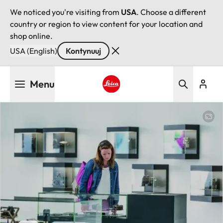
We noticed you're visiting from
USA
. Choose a different
country or region to view content for your location and
shop online.
USA (English)
Kontynuuj
Przejdź
Menu
do
treści
Leica logo - Home