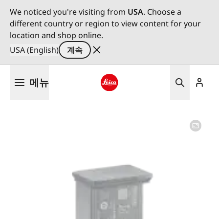
We noticed you're visiting from
USA
. Choose a
different country or region to view content for your
location and shop online.
USA (English)
계속
주
메뉴
요
콘
Leica logo - Home
텐
츠
로
건
너
뛰
기