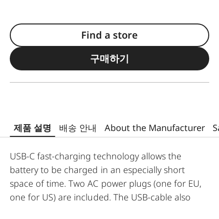
Find a store
구매하기
제품 설명
배송 안내
About the Manufacturer
S
USB-C fast-charging technology allows the
battery to be charged in an especially short
space of time. Two AC power plugs (one for EU,
one for US) are included. The USB-cable also
allows you to charge your camera in the car – so