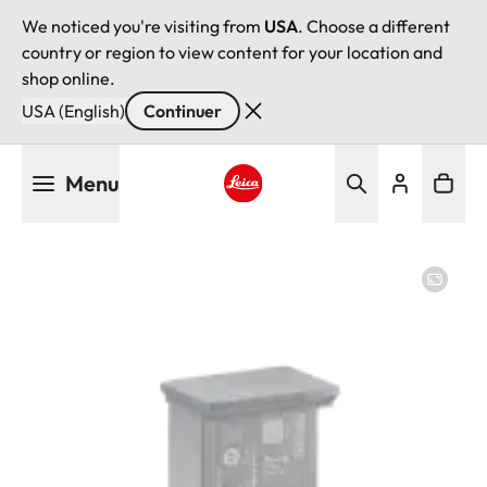
We noticed you're visiting from
USA
. Choose a different
country or region to view content for your location and
shop online.
USA (English)
Continuer
Aller
Menu
au
contenu
Leica logo - Home
principal