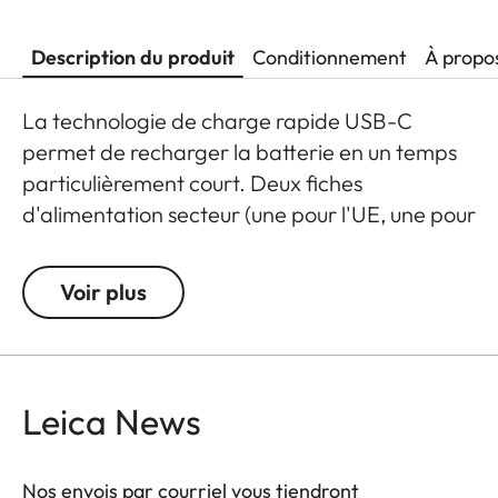
Description du produit
Conditionnement
À propo
La technologie de charge rapide USB-C
permet de recharger la batterie en un temps
particulièrement court. Deux fiches
d'alimentation secteur (une pour l'UE, une pour
les États-Unis) sont fournies. Le câble USB
vous permet également de charger votre
Voir plus
appareil photo dans la voiture, afin qu'il soit
toujours prêt à l'action.
Leica News
Nos envois par courriel vous tiendront