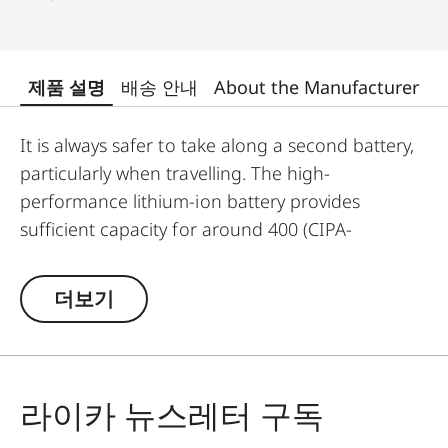
제품 설명
배송 안내
About the Manufacturer
It is always safer to take along a second battery,
particularly when travelling. The high-
performance lithium-ion battery provides
sufficient capacity for around 400 (CIPA-
standard) pictures and can be recharged in
almost no time.
더보기
라이카 뉴스레터 구독