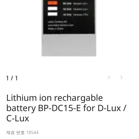
1
/
1
Lithium ion rechargable
battery BP-DC15-E for D-Lux /
C-Lux
재료 번호 18544