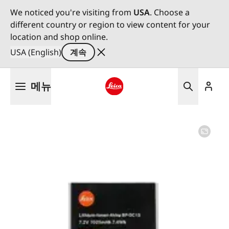
We noticed you're visiting from
USA
. Choose a
different country or region to view content for your
location and shop online.
USA (English)
계속
주
메뉴
요
콘
Leica logo - Home
텐
츠
로
건
너
뛰
기