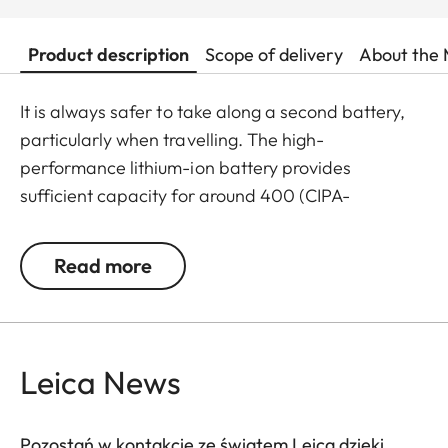
Product description
Scope of delivery
About the 
It is always safer to take along a second battery,
particularly when travelling. The high-
performance lithium-ion battery provides
sufficient capacity for around 400 (CIPA-
standard) pictures and can be recharged in almost
no time.
Read more
Leica News
Pozostań w kontakcie ze światem Leica dzięki