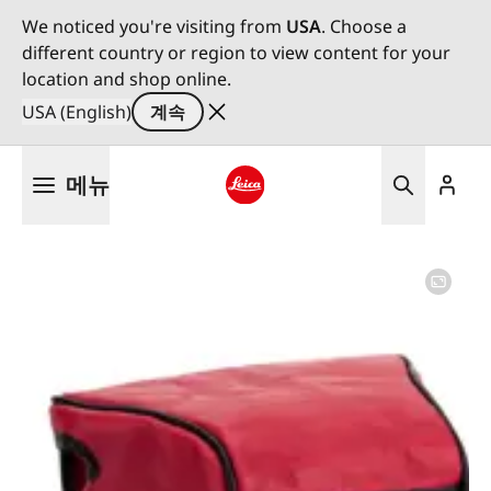
We noticed you're visiting from
USA
. Choose a
different country or region to view content for your
location and shop online.
USA (English)
계속
주
메뉴
요
콘
Leica logo - Home
텐
츠
로
건
너
뛰
기