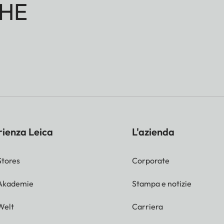
HE
rienza Leica
L'azienda
Stores
Corporate
 Akademie
Stampa e notizie
Welt
Carriera