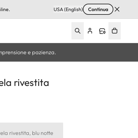
line.
USA (English)
Continua
omprensione e pazienza.
la rivestita
ela rivestita, blu notte