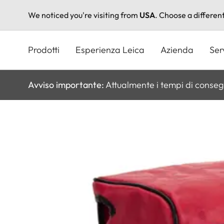
We noticed you're visiting from
USA
. Choose a differen
Salta
al
Prodotti
Esperienza Leica
Azienda
Ser
contenuto
principale
Avviso importante:
Attualmente i tempi di conseg