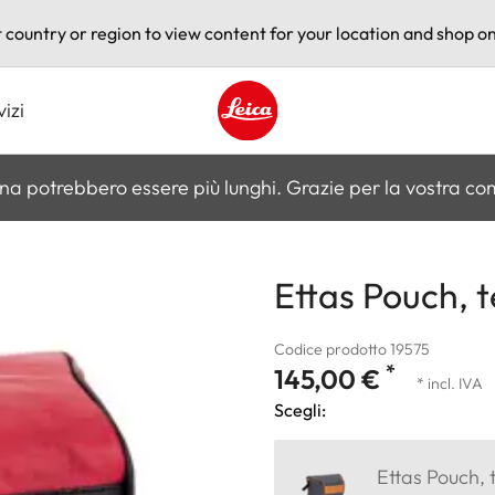
t country or region to view content for your location and shop on
vizi
Leica logo - Home
na potrebbero essere più lunghi. Grazie per la vostra c
Ettas Pouch, te
Codice prodotto 19575
*
145,00 €
* incl. IVA
Scegli:
Ettas Pouch, t