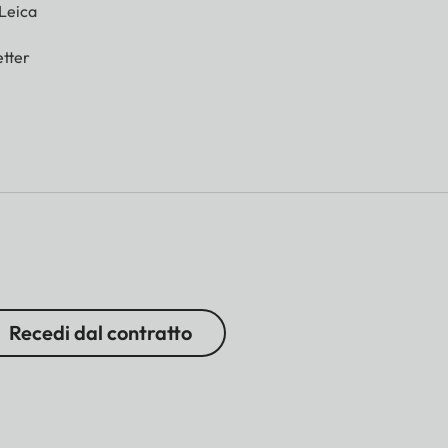
 Leica
tter
Recedi dal contratto