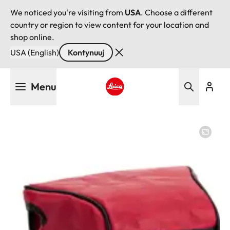
We noticed you're visiting from
USA
. Choose a different
country or region to view content for your location and
shop online.
USA (English)
Kontynuuj
Przejdź
Menu
do
treści
Leica logo - Home