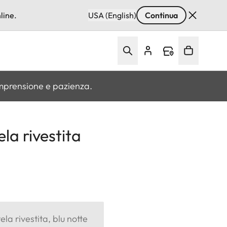
line.
USA (English)
Continua
omprensione e pazienza.
la rivestita
ela rivestita, blu notte