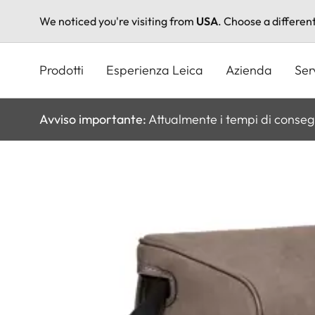
We noticed you're visiting from
USA
. Choose a differen
Salta
al
Prodotti
Esperienza Leica
Azienda
Ser
contenuto
principale
Avviso importante:
Attualmente i tempi di conseg