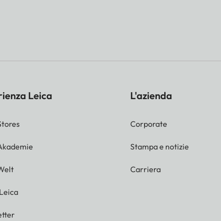
rienza Leica
L'azienda
Stores
Corporate
 Akademie
Stampa e notizie
Welt
Carriera
 Leica
tter