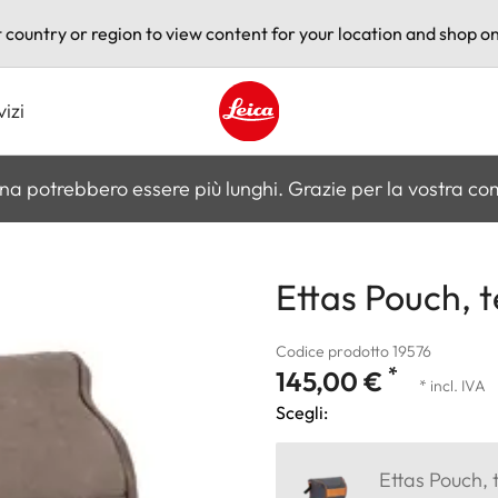
t country or region to view content for your location and shop on
vizi
Leica logo - Home
na potrebbero essere più lunghi. Grazie per la vostra c
Ettas Pouch, te
Codice prodotto 19576
*
145,00 €
* incl. IVA
Scegli:
Ettas Pouch, t