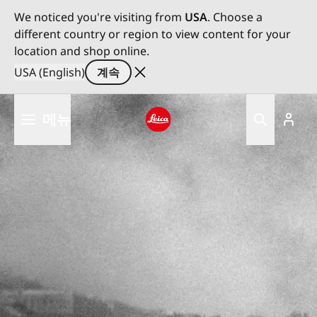
We noticed you're visiting from
USA
. Choose a
different country or region to view content for your
location and shop online.
USA (English)
계속
주
메뉴
요
콘
Leica logo - Home
텐
츠
로
건
너
뛰
기