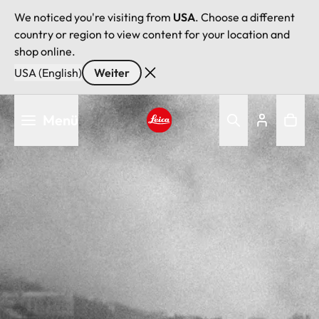
We noticed you're visiting from
USA
. Choose a different
country or region to view content for your location and
shop online.
USA (English)
Weiter
Direkt
Menü
zum
Inhalt
Leica logo - Home