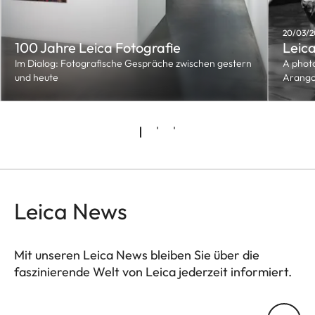
20/03/2
100 Jahre Leica Fotografie
Leica
Im Dialog: Fotografische Gespräche zwischen gestern
A phot
und heute
Arang
Leica News
Mit unseren Leica News bleiben Sie über die
faszinierende Welt von Leica jederzeit informiert.
Ihre E-Mail Adresse