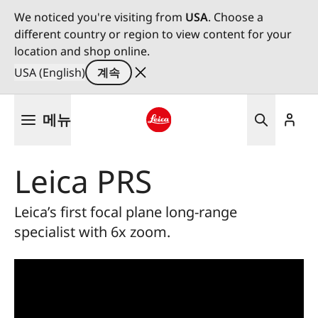
We noticed you're visiting from
USA
. Choose a
different country or region to view content for your
location and shop online.
USA (English)
계속
주
메뉴
요
콘
Leica logo - Home
텐
Leica PRS
츠
로
건
Leica’s first focal plane long-range
너
specialist with 6x zoom.
뛰
기