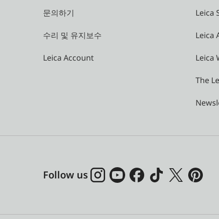
문의하기
Leica 
수리 및 유지보수
Leica
Leica Account
Leica 
The Le
Newsl
Follow us