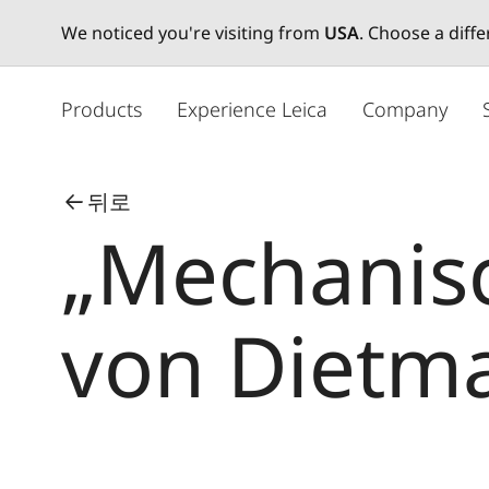
We noticed you're visiting from
USA
. Choose a diff
주
요
Products
Experience Leica
Company
콘
텐
츠
뒤로
로
„Mechanisc
건
너
뛰
기
von Dietma