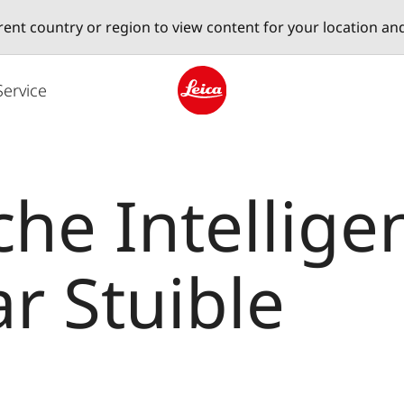
erent country or region to view content for your location an
Service
Leica logo - Home
he Intelligen
r Stuible