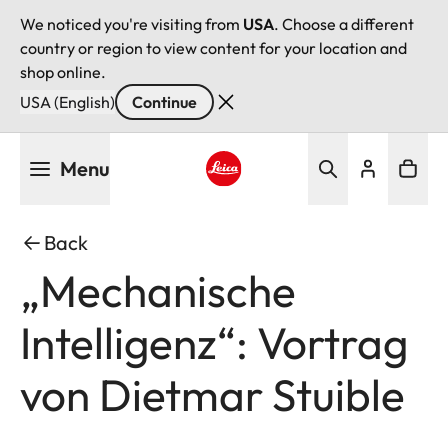
We noticed you're visiting from
USA
. Choose a different
country or region to view content for your location and
shop online.
USA (English)
Continue
Skip
Menu
to
main
Leica logo - Home
content
Back
„Mechanische
Intelligenz“: Vortrag
von Dietmar Stuible