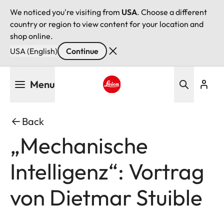
We noticed you're visiting from
USA
. Choose a different
country or region to view content for your location and
shop online.
USA (English)
Continue
Skip
Menu
to
main
Leica logo - Home
content
Back
„Mechanische
Intelligenz“: Vortrag
von Dietmar Stuible