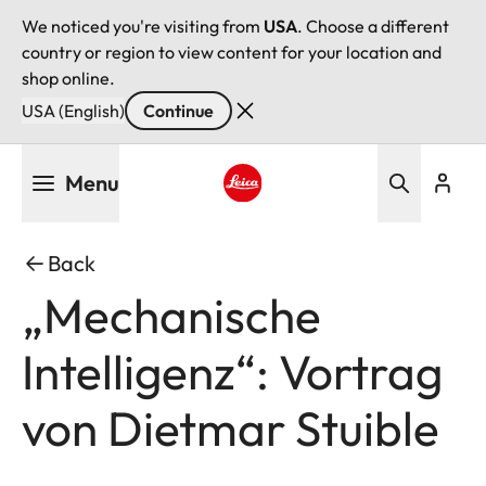
We noticed you're visiting from
USA
. Choose a different
country or region to view content for your location and
shop online.
USA (English)
Continue
Skip
Menu
to
main
Leica logo - Home
content
Back
„Mechanische
Intelligenz“: Vortrag
von Dietmar Stuible