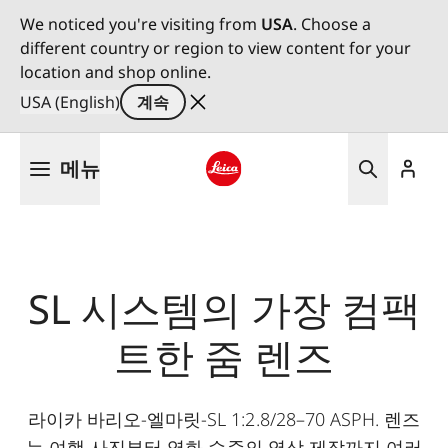
We noticed you're visiting from
USA
. Choose a
different country or region to view content for your
location and shop online.
USA (English)
계속
주
메뉴
요
콘
Leica logo - Home
텐
츠
로
건
SL 시스템의 가장 컴팩
너
뛰
트한 줌 렌즈
기
라이카 바리오-엘마릿-SL 1:2.8/28–70 ASPH. 렌즈
는 여행 사진부터 영화 수준의 영상 제작까지 여러