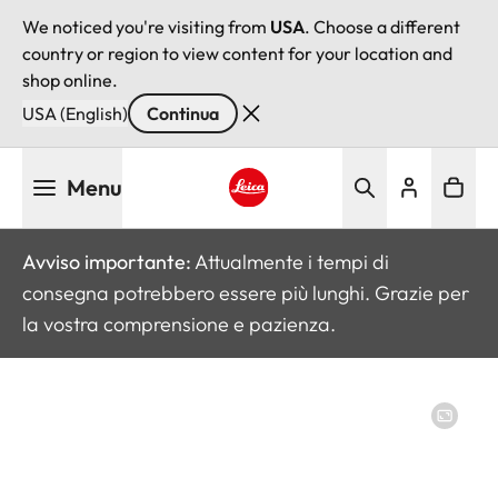
We noticed you're visiting from
USA
. Choose a different
country or region to view content for your location and
shop online.
USA (English)
Continua
Salta
Menu
al
contenuto
Leica logo - Home
principale
Avviso importante:
Attualmente i tempi di
consegna potrebbero essere più lunghi. Grazie per
la vostra comprensione e pazienza.