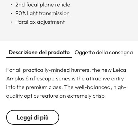
2nd focal plane reticle
90% light transmission
Parallax adjustment
Descrizione del prodotto
Oggetto della consegna
For all practically-minded hunters, the new Leica
Amplus 6 riflescope series is the attractive entry
into the premium class. The well-balanced, high-
quality optics feature an extremely crisp
illuminated dot, 6x zoom, a large exit pupil and a
wide field of view. The rugged design makes the
Leggi di più
Leica Amplus 6 ideal for uncompromising use in
any terrain - even in the most adverse weather