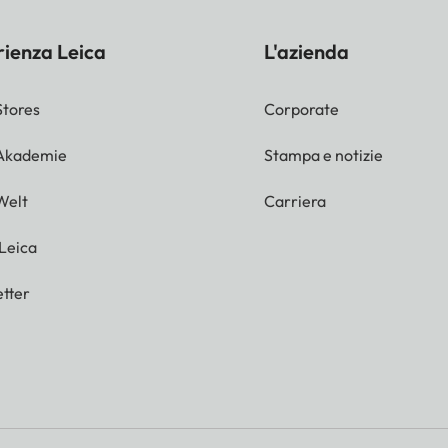
rienza Leica
L'azienda
Stores
Corporate
 Akademie
Stampa e notizie
Welt
Carriera
 Leica
tter