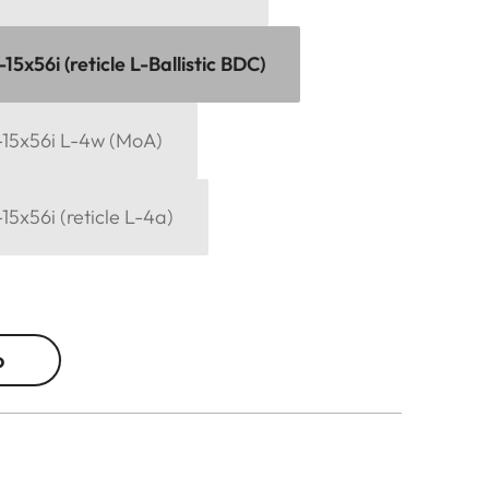
15x56i (reticle L-Ballistic BDC)
-15x56i L-4w (MoA)
15x56i (reticle L-4a)
o