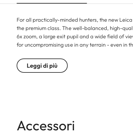
For all practically-minded hunters, the new Leica 
the premium class. The well-balanced, high-qualit
6x zoom, a large exit pupil and a wide field of v
for uncompromising use in any terrain - even in 
feel of the functional elements ensures secure an
Leggi di più
Accessori