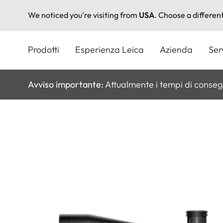
We noticed you're visiting from
USA
. Choose a differen
Salta
al
Prodotti
Esperienza Leica
Azienda
Ser
contenuto
principale
Avviso importante:
Attualmente i tempi di conseg