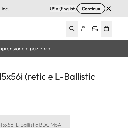
line.
USA (English)
Continua
omprensione e pazienza.
x56i (reticle L-Ballistic
15x56i L-Ballistic BDC MoA