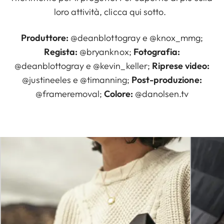
loro attività, clicca qui sotto.
Produttore:
@deanblottogray
e
@knox_mmg
;
Regista:
@bryanknox
;
Fotografia:
@deanblottogray
e
@kevin_keller
;
Riprese video:
@justineeles
e
@timanning
;
Post-produzione:
@frameremoval
;
Colore:
@danolsen.tv