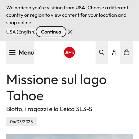
We noticed you're visiting from
USA
. Choose a different
country or region to view content for your location and
shop online.
USA (English)
Continua
Salta
Menu
al
contenuto
Leica logo - Home
principale
Missione sul lago
Tahoe
Blotto, i ragazzi e la Leica SL3-S
04/03/2025