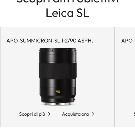
Leica SL
APO-SUMMICRON-SL 1:2/90 ASPH.
APO-
Scopri di più
Acquista ora