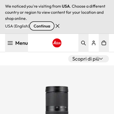
We noticed you're visiting from
USA
. Choose a different
country or region to view content for your location and
shop online.
USA (English)
Continua
Salta
Menu
al
contenuto
Leica logo - Home
principale
Scopri di più