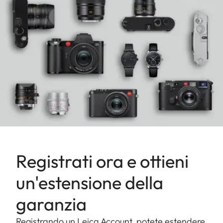
L 1,4x estende ulteriormente la lunghezza focale
del Vario-Elmar-SL 100-400 f/5-6,3 a una gamma
di 140-560 mm.
Registrati ora e ottieni
un'estensione della
garanzia
Registrando un Leica Account, potete estendere