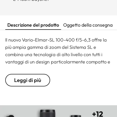
Descrizione del prodotto
Oggetto della consegna
Il nuovo Vario-Elmar-SL 100-400 f/5-6,3 offre la
più ampia gamma di zoom del Sistema SL e
combina una tecnologia di alto livello con tutti i
vantaggi di un design particolarmente compatto e
leggero. La sua gamma di applicazioni è
estremamente versatile. Soprattutto nella
Leggi di più
fotografia naturalistica, naturalistica, sportiva e
d'azione. Si distingue per le elevate prestazioni e
l'alta qualità dell'immagine sull'intera gamma di
zoom e diaframmi.
Come opzione aggiuntiva, il nuovo Leica Extender