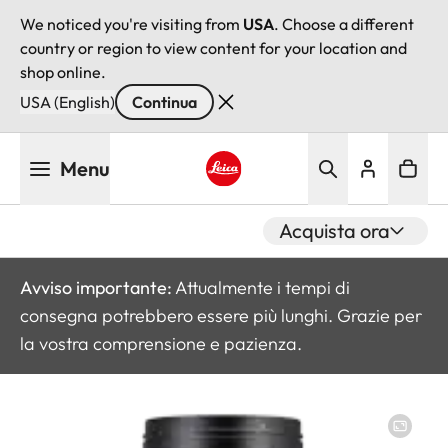
We noticed you're visiting from
USA
. Choose a different
country or region to view content for your location and
shop online.
USA (English)
Continua
Salta
Menu
al
contenuto
Leica logo - Home
principale
Acquista ora
Avviso importante:
Attualmente i tempi di
consegna potrebbero essere più lunghi. Grazie per
la vostra comprensione e pazienza.