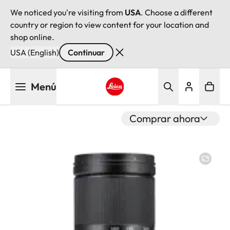
We noticed you're visiting from
USA
. Choose a different
country or region to view content for your location and
shop online.
USA (English)
Continuar
Pasar
Menú
al
contenido
Leica logo - Home
principal
Comprar ahora