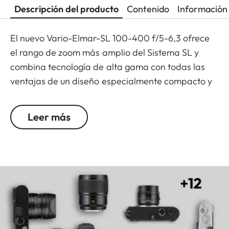
Descripción del producto
Contenido
Información 
El nuevo Vario-Elmar-SL 100-400 f/5-6,3 ofrece
el rango de zoom más amplio del Sistema SL y
combina tecnología de alta gama con todas las
ventajas de un diseño especialmente compacto y
ligero. Su gama de aplicaciones es
extremadamente versátil. Destaca sobre todo en
Leer más
la fotografía de naturaleza, fauna, deportes y
acción. Se caracteriza por su alto rendimiento y su
gran calidad de imagen en toda la gama de zoom
y aperturas.
Como opción adicional, el nuevo Leica Extender L
1,4x amplía aún más la distancia focal del Vario-
Elmar-SL 100-400 f/5-6,3 hasta un rango de 140-
560 mm.