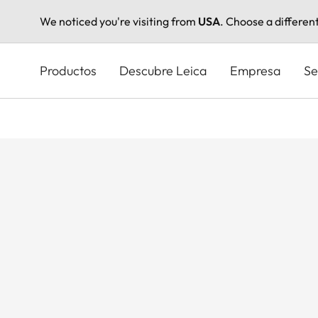
We noticed you're visiting from
USA
. Choose a differen
Pasar
al
Productos
Descubre Leica
Empresa
Se
contenido
principal