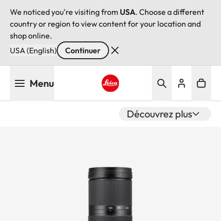
We noticed you're visiting from
USA
. Choose a different
country or region to view content for your location and
shop online.
USA (English)
Continuer
Aller
Menu
au
contenu
Leica logo - Home
principal
Découvrez plus