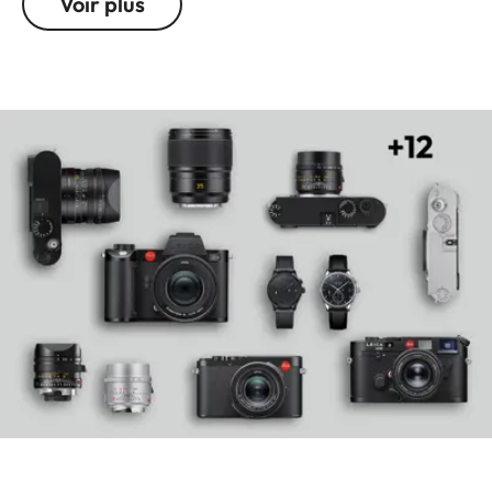
Voir plus
d'image. Sa conception et sa qualité d'image
supérieure font de cet objectif un choix de premier
ordre pour la photographie de portrait, de sport,
de nature et d'événements.
Troisième zoom avec une ouverture de 2.8, le
nouveau Vario-Elmarit-SL 70-200 f/2.8 ASPH.
forme avec le Super-Vario-Elmarit-SL 14-24 f/2.8
ASPH. (11194) et le Vario-Elmarit-SL 24-70 f/2.8
ASPH. (11189) une puissante série trinitaire pour le
système Leica SL. Cette série permet de
photographier et de filmer avec une ouverture
continue sur toute la plage de focales, de l'ultra
grand-angle 14 mm au téléobjectif 200 mm.
En option, le Leica Extender L 2.0x (16082) permet