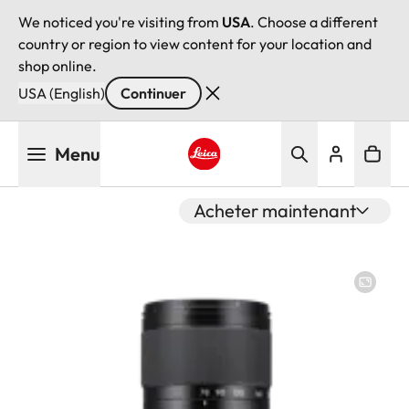
We noticed you're visiting from
USA
. Choose a different
country or region to view content for your location and
shop online.
USA (English)
Continuer
Aller
Menu
au
contenu
Leica logo - Home
principal
Acheter maintenant