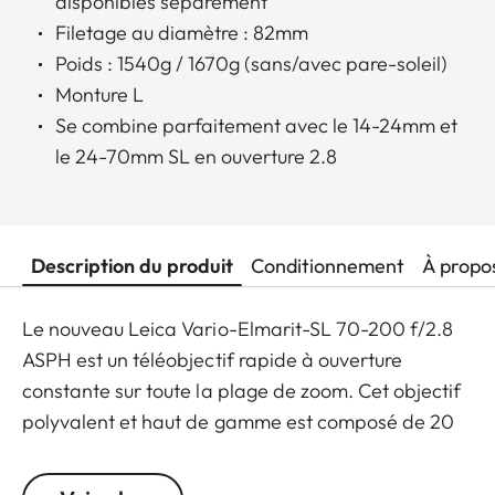
disponibles séparément
Filetage au diamètre : 82mm
Poids : 1540g / 1670g (sans/avec pare-soleil)
Monture L
Se combine parfaitement avec le 14-24mm et
le 24-70mm SL en ouverture 2.8
Description du produit
Conditionnement
À propo
Le nouveau Leica Vario-Elmarit-SL 70-200 f/2.8
ASPH est un téléobjectif rapide à ouverture
constante sur toute la plage de zoom. Cet objectif
polyvalent et haut de gamme est composé de 20
lentilles en 15 groupes, dont trois avec des surfaces
asphériques, ce qui garantit une excellente qualité