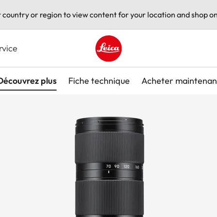
t country or region to view content for your location and shop on
rvice
Leica logo - Home
Découvrez plus
Fiche technique
Acheter maintenan