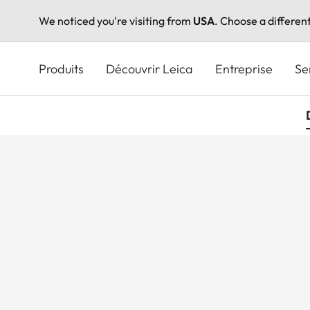
We noticed you're visiting from
USA
. Choose a differen
Aller
au
Produits
Découvrir Leica
Entreprise
Se
contenu
principal