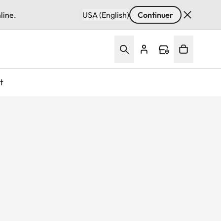
line.
USA (English)
Continuer
t