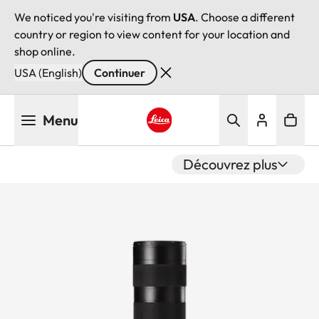
We noticed you're visiting from
USA
. Choose a different
country or region to view content for your location and
shop online.
USA (English)
Continuer
Aller
Menu
au
contenu
Leica logo - Home
principal
Découvrez plus