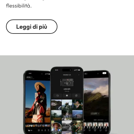
flessibilità.
Espandi la tua libertà creativa con la Leica M11.
Leggi di più
Come punto di riferimento nella fotografia a
telemetro, la M11 è completamente riprogettata e
ben attrezzata per andare oltre il noto con un
design esclusivo Il sensore CMOS BSI full frame con
tecnologia a tripla risoluzione ti offre la possibilità
di produrre immagini straordinarie a 60, 36 o 18
megapixel. Esprimi la tua visione artistica con
precisione rimanendo flessibile e con un
impareggiabile livello di resa dei dettagli e
un'ampia gamma ISO. Carica la nuova potente
batteria e collega la tua fotocamera utilizzando la
nuova porta USB-C così da beneficiare di un
elevato livello di sicurezza dei dati con Memoria