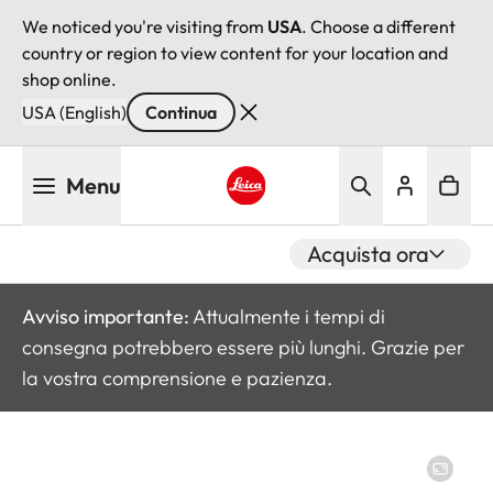
We noticed you're visiting from
USA
. Choose a different
country or region to view content for your location and
shop online.
USA (English)
Continua
Salta
Menu
al
contenuto
Leica logo - Home
principale
Acquista ora
Avviso importante:
Attualmente i tempi di
consegna potrebbero essere più lunghi. Grazie per
la vostra comprensione e pazienza.