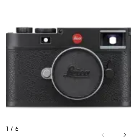
1
/
6