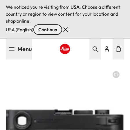
We noticed you're visiting from
USA
. Choose a different
country or region to view content for your location and
shop online.
USA (English)
Continua
Salta
Menu
al
contenuto
Leica logo - Home
principale