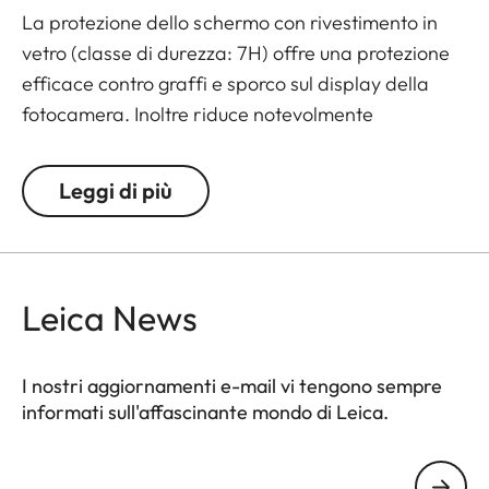
La protezione dello schermo con rivestimento in
vetro (classe di durezza: 7H) offre una protezione
efficace contro graffi e sporco sul display della
fotocamera. Inoltre riduce notevolmente
l'abbagliamento e consente una visualizzazione ad
alto contrasto delle immagini anche in condizioni di
Leggi di più
luce intensa. Il risultato: massima protezione senza
fastidiosi riflessi.
Leica News
I nostri aggiornamenti e-mail vi tengono sempre
informati sull'affascinante mondo di Leica.
Il tuo indirizzo e-mail