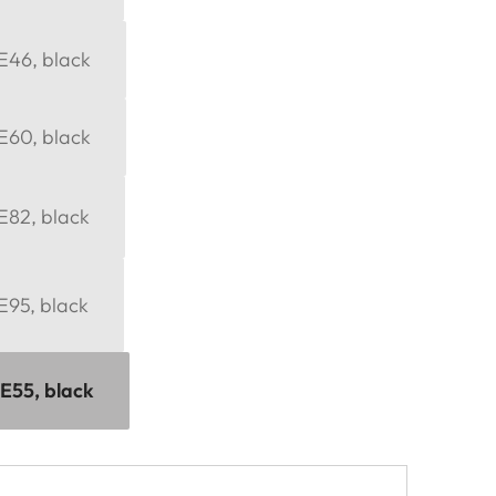
 E46, black
 E60, black
 E82, black
 E95, black
 E55, black