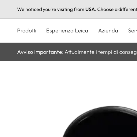
We noticed you're visiting from
USA
. Choose a differen
Salta
al
Prodotti
Esperienza Leica
Azienda
Ser
contenuto
principale
Avviso importante:
Attualmente i tempi di conseg