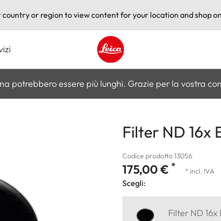
t country or region to view content for your location and shop on
vizi
Leica logo - Home
na potrebbero essere più lunghi. Grazie per la vostra c
Filter ND 16x 
Codice prodotto 13056
*
175,00 €
* incl. IVA
Scegli:
Filter ND 16x