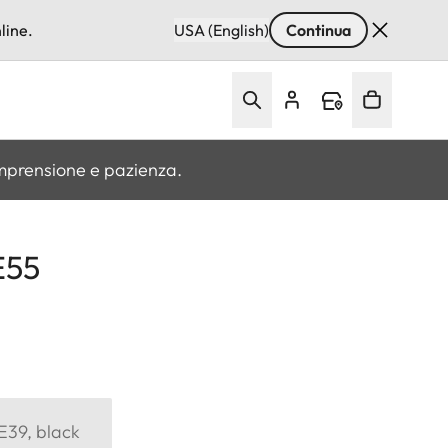
line.
USA (English)
Continua
omprensione e pazienza.
E55
 E39, black