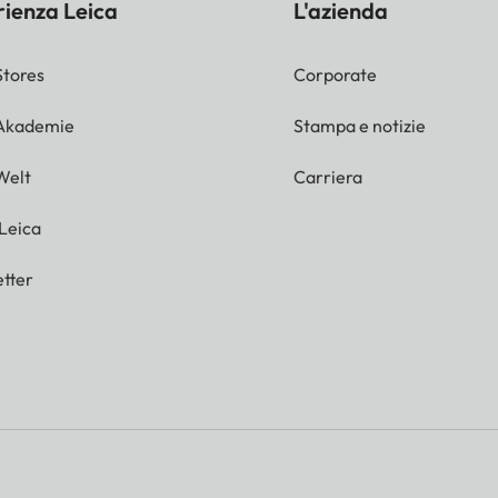
rienza Leica
L'azienda
Stores
Corporate
 Akademie
Stampa e notizie
Welt
Carriera
 Leica
tter