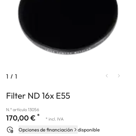
1
/
1
Filter ND 16x E55
N.º artículo 13056
*
170,00 €
* incl. IVA
Opciones de financiación
disponible