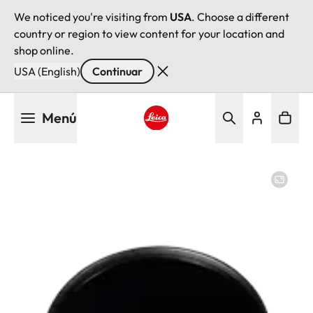
We noticed you're visiting from
USA
. Choose a different
country or region to view content for your location and
shop online.
USA (English)
Continuar
Pasar
Menú
al
contenido
Leica logo - Home
principal