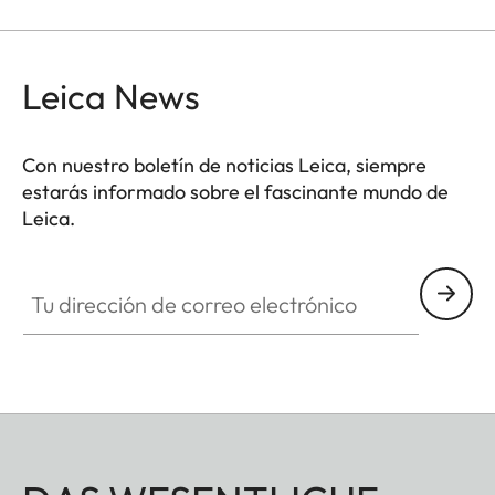
más altas. La reproducción del color no se altera y
se evitan los reflejos no deseados en exposiciones
a contraluz. Además, el filtro ND permite que se
Leica News
usen mayores aperturas para capturar fotos y
vídeos con una profundidad de campo más
Con nuestro boletín de noticias Leica, siempre
superficial.
estarás informado sobre el fascinante mundo de
Leica.
Tu dirección de correo electrónico